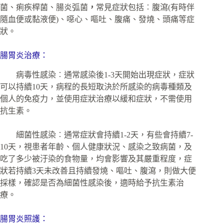
菌、痢疾桿菌、腸炎弧菌
，
常見症狀包括︰腹瀉(有時伴
隨血便或黏液便)、噁心、嘔吐、腹痛、發燒、頭痛等症
狀。
腸胃炎治療：
病毒性感染︰通常感染後1-3天開始出現症狀，症狀
可以持續10天，病程的長短取決於所感染的病毒種類及
個人的免疫力，並使用症狀治療以緩和症狀，不需使用
抗生素。
細菌性感染︰通常症狀會持續1-2天，有些會持續7-
10天，視患者年齡、個人健康狀況、感染之致病菌，及
吃了多少被汙染的食物量，均會影響及其嚴重程度，症
狀若持續3天未改善且持續發燒、嘔吐、腹瀉，則做大便
採樣，確認是否為細菌性感染後，適時給予抗生素治
療。
腸胃炎照護：