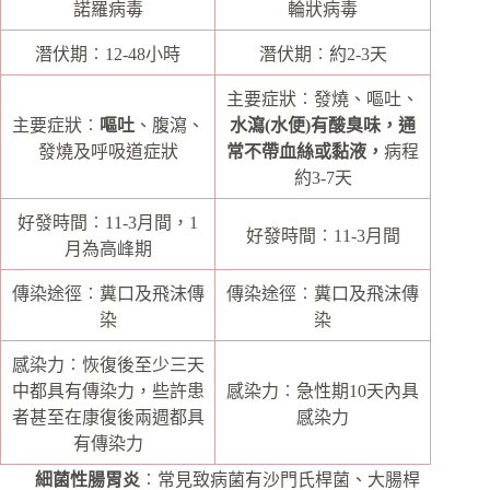
諾羅病毒
輪狀病毒
潛伏期︰12-48小時
潛伏期︰約2-3天
主要症狀︰發燒、嘔吐、
主要症狀︰
嘔吐
、腹瀉、
水瀉(水便)有酸臭味，通
發燒及呼吸道症狀
常不帶血絲或黏液，
病程
約3-7天
好發時間︰11-3月間，1
好發時間︰11-3月間
月為高峰期
傳染途徑︰糞口及飛沫傳
傳染途徑︰糞口及飛沫傳
染
染
感染力︰恢復後至少三天
中都具有傳染力，些許患
感染力︰急性期10天內具
者甚至在康復後兩週都具
感染力
有傳染力
細菌性腸胃炎
︰常見致病菌有沙門氏桿菌、大腸桿