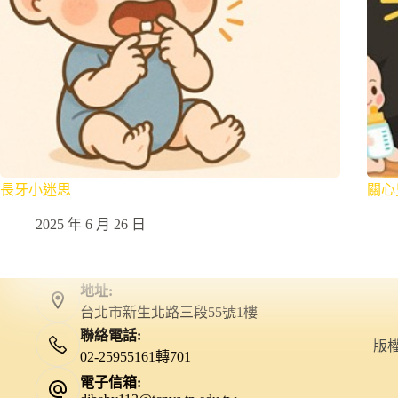
長牙小迷思
關心
2025 年 6 月 26 日
地址:
台北市新生北路三段55號1樓
聯絡電話:
版權 
02-25955161轉701
電子信箱: