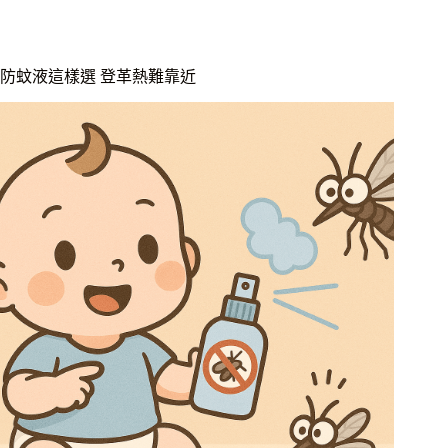
防蚊液這樣選 登革熱難靠近