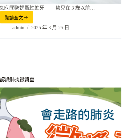
如何預防奶瓶性蛀牙 幼兒在 3 歲以前…
閱讀全文
admin
2025 年 3 月 25 日
認識肺炎黴漿菌