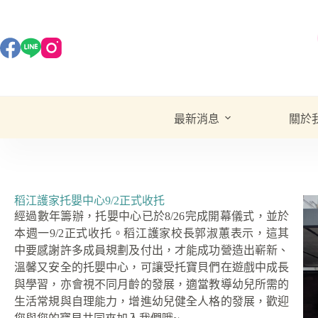
最新消息
關於
稻江護家托嬰中心9/2正式收托
經過數年籌辦，托嬰中心已於
8/26
完成開幕儀式，並於
本週一
9/2
正式收托。稻江護家校長郭淑蕙表示，這其
中要感謝許多成員規劃及付出，才能成功營造出嶄新、
溫馨又安全的托嬰中心，可讓受托寶貝們在遊戲中成長
與學習，亦會視不同月齡的發展，適當教導幼兒所需的
生活常規與自理能力，增進幼兒健全人格的發展，歡迎